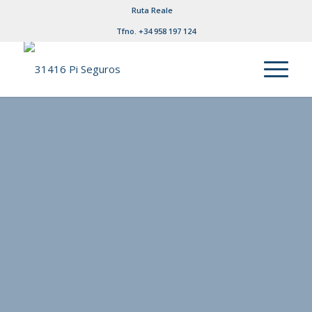
Ruta Reale
Tfno. +34 958 197 124
Agencia Exclusiva
Reale de
Seguros en
Granada
Protegiendo lo que más quieres.